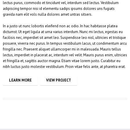
lectus purus, commodo et tincidunt vel, interdum sed lectus. Vestibulum
adipiscing tempor nisi id elementu sadips ipsums dolores uns fugiats
gravida nam elit vols nulla dolores amet untras sitsers.
In a justo ut nunc lobortis eleifend non ac odio. In hac habitasse platea
dictumst. Ut eget ligula at urna varius interdum. Nunc mi lectus, egestas eu
facilisis nec, imperdiet sit amet leo. Suspendisse leo nisl, ultricies et tristique
posuere, viverra nec purus. In tempus vestibulum lacus, ut condimentum arcu
fringilla nec. Praesent aliquet ullamcorper mi in malesuada. Mauris tellus
lectus, imperdiet in placerat ac, interdum vel velit. Mauris purus enim, ultricies
et fringilla et, sagittis auctor magna. Etiam vitae lorem justo. Curabitur eu
nibh luctus justo molestie vestibulum. Proin vitae felis ante, at pharetra erat.
LEARN MORE
VIEW PROJECT