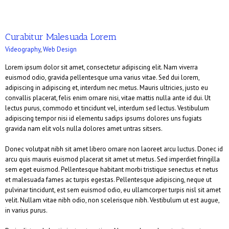
Curabitur Malesuada Lorem
Videography
,
Web Design
Lorem ipsum dolor sit amet, consectetur adipiscing elit. Nam viverra
euismod odio, gravida pellentesque urna varius vitae. Sed dui lorem,
adipiscing in adipiscing et, interdum nec metus. Mauris ultricies, justo eu
convallis placerat, felis enim ornare nisi, vitae mattis nulla ante id dui. Ut
lectus purus, commodo et tincidunt vel, interdum sed lectus. Vestibulum
adipiscing tempor nisi id elementu sadips ipsums dolores uns fugiats
gravida nam elit vols nulla dolores amet untras sitsers.
Donec volutpat nibh sit amet libero ornare non laoreet arcu luctus. Donec id
arcu quis mauris euismod placerat sit amet ut metus. Sed imperdiet fringilla
sem eget euismod. Pellentesque habitant morbi tristique senectus et netus
et malesuada fames ac turpis egestas. Pellentesque adipiscing, neque ut
pulvinar tincidunt, est sem euismod odio, eu ullamcorper turpis nisl sit amet
velit. Nullam vitae nibh odio, non scelerisque nibh. Vestibulum ut est augue,
in varius purus.